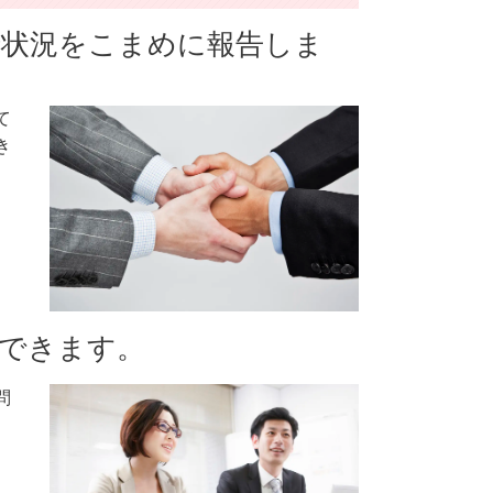
捗状況をこまめに報告しま
て
き
できます。
問