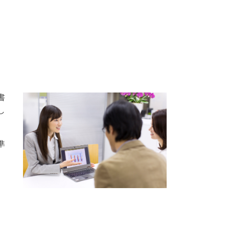
書
し
。
準