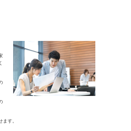
家
く
の
の
せます。